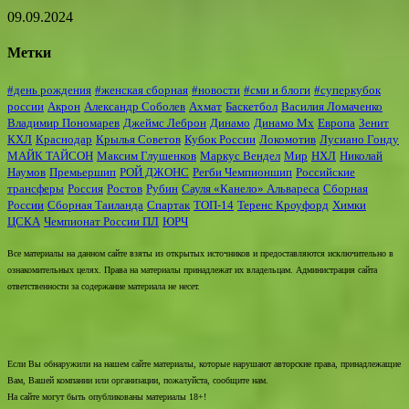
09.09.2024
Метки
#день рождения
#женская сборная
#новости
#сми и блоги
#суперкубок
россии
Акрон
Александр Соболев
Ахмат
Баскетбол
Василия Ломаченко
Владимир Пономарев
Джеймс Леброн
Динамо
Динамо Мх
Европа
Зенит
КХЛ
Краснодар
Крылья Советов
Кубок России
Локомотив
Лусиано Гонду
МАЙК ТАЙСОН
Максим Глушенков
Маркус Вендел
Мир
НХЛ
Николай
Наумов
Премьершип
РОЙ ДЖОНС
Регби Чемпионшип
Российские
трансферы
Россия
Ростов
Рубин
Сауля «Канело» Альвареса
Сборная
России
Сборная Таиланда
Спартак
ТОП-14
Теренс Кроуфорд
Химки
ЦСКА
Чемпионат России ПЛ
ЮРЧ
Все материалы на данном сайте взяты из открытых источников и предоставляются исключительно в
ознакомительных целях. Права на материалы принадлежат их владельцам. Администрация сайта
ответственности за содержание материала не несет.
Если Вы обнаружили на нашем сайте материалы, которые нарушают авторские права, принадлежащие
Вам, Вашей компании или организации, пожалуйста, сообщите нам.
На сайте могут быть опубликованы материалы 18+!