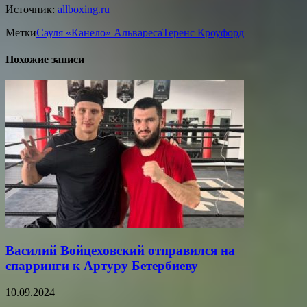
Источник:
allboxing.ru
Метки
Сауля «Канело» Альвареса
Теренс Кроуфорд
Похожие записи
Василий Войцеховский отправился на
спарринги к Артуру Бетербиеву
10.09.2024