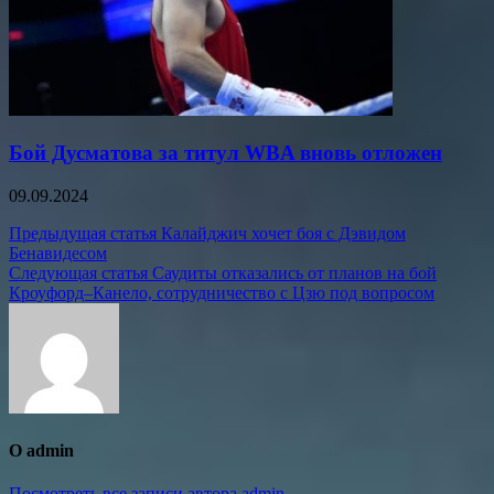
Бой Дусматова за титул WBA вновь отложен
09.09.2024
Навигация
Предыдущая статья
Калайджич хочет боя с Дэвидом
Бенавидесом
по
Следующая статья
Саудиты отказались от планов на бой
записям
Кроуфорд–Канело, сотрудничество с Цзю под вопросом
О admin
Посмотреть все записи автора admin →