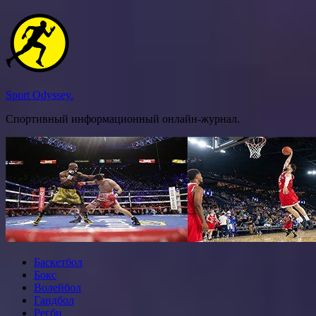
Перейти
к
содержимому
Sport Odyssey.
Спортивный информационный онлайн-журнал.
Баскетбол
Бокс
Волейбол
Гандбол
Регби