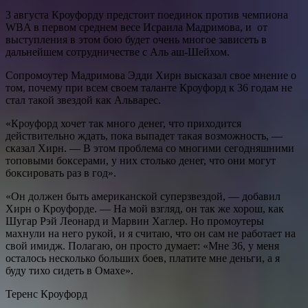
3 августа Кроуфорду предстоит поединок против чемпиона
WBA в первом среднем весе Исраила Мадримова, и от
выступления в этом бою будет очень многое зависеть в
дальнейшем сотрудничестве с Аль аш-Шейхом.
Сопромоутер Мадримова Эдди Хирн высказал свое мнение о
том, почему при всем своем таланте Кроуфорд к 36 годам не
стал такой звездой как Альварес.
«Кроуфорд хочет так много денег, что приходится
действительно ждать, пока выпадет такая возможность, —
сказал Хирн. — В этом проблема со многими сегодняшними
топовыми боксерами, у них столько денег, что они могут
боксировать раз в год».
«Он должен быть американской суперзвездой, — добавил
Хирн о Кроуфорде. — На мой взгляд, он так же хорош, как
Шугар Рэй Леонард и Марвин Хаглер. Но промоутеры
махнули на него рукой, и я считаю, что он сам не работает на
свой имидж. Полагаю, он просто думает: «Мне 36, у меня
осталось несколько больших боев, платите мне деньги, а я
буду тихо сидеть в Омахе».
Теренс Кроуфорд