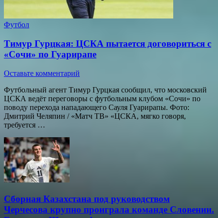
Футбол
Тимур Гурцкая: ЦСКА пытается договориться с
«Сочи» по Гуарирапе
Оставьте комментарий
Футбольный агент Тимур Гурцкая сообщил, что московский
ЦСКА ведёт переговоры с футбольным клубом «Сочи» по
поводу перехода нападающего Сауля Гуарирапы. Фото:
Дмитрий Челяпин / «Матч ТВ» «ЦСКА, мягко говоря,
требуется …
Сборная Казахстана под руководством
Черчесова крупно проиграла команде Словении.