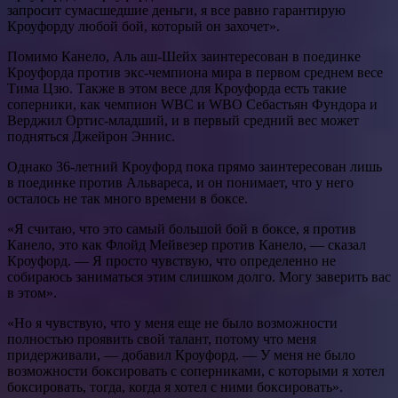
запросит сумасшедшие деньги, я все равно гарантирую
Кроуфорду любой бой, который он захочет».
Помимо Канело, Аль аш-Шейх заинтересован в поединке
Кроуфорда против экс-чемпиона мира в первом среднем весе
Тима Цзю. Также в этом весе для Кроуфорда есть такие
соперники, как чемпион WBC и WBO Себастьян Фундора и
Верджил Ортис-младший, и в первый средний вес может
подняться Джейрон Эннис.
Однако 36-летний Кроуфорд пока прямо заинтересован лишь
в поединке против Альвареса, и он понимает, что у него
осталось не так много времени в боксе.
«Я считаю, что это самый большой бой в боксе, я против
Канело, это как Флойд Мейвезер против Канело, — сказал
Кроуфорд. — Я просто чувствую, что определенно не
собираюсь заниматься этим слишком долго. Могу заверить вас
в этом».
«Но я чувствую, что у меня еще не было возможности
полностью проявить свой талант, потому что меня
придерживали, — добавил Кроуфорд. — У меня не было
возможности боксировать с соперниками, с которыми я хотел
боксировать, тогда, когда я хотел с ними боксировать».