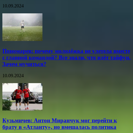
10.09.2024
Пономарев: почему молодёжка не улетела вместе
с главной командой? Все знали, что идёт тайфун.
Зачем мучиться?
10.09.2024
Кузьмичев: Антон Миранчук мог перейти к
брату в «Атланту», но вмешалась политика