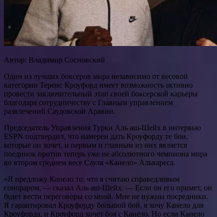
Автор: Владимир Сосновский
Один из лучших боксеров мира независимо от весовой
категории Теренс Кроуфорд имеет возможность активно
провести заключительный этап своей боксерской карьеры
благодаря сотрудничеству с Главным управлением
развлечений Саудовской Аравии.
Председатель Управления Турки Аль аш-Шейх в интервью
ESPN подтвердил, что намерен дать Кроуфорду те бои,
которые он хочет, и первым и главным из них является
поединок против теперь уже не абсолютного чемпиона мира
во втором среднем весе Сауля «Канело» Альвареса.
«Я предложу Канело то, что я считаю справедливым
гонораром, — сказал Аль аш-Шейх. — Если он его примет, он
будет вести переговоры со мной. Мне не нужны посредники.
Я гарантировал Кроуфорду большой бой, я хочу Канело для
Кроуфорда, и Кроуфорд хочет боя с Канело. Но если Канело