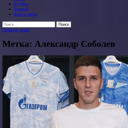
Футбол
Хоккей
Карта сайта
Найти:
Главное меню
Метка:
Александр Соболев