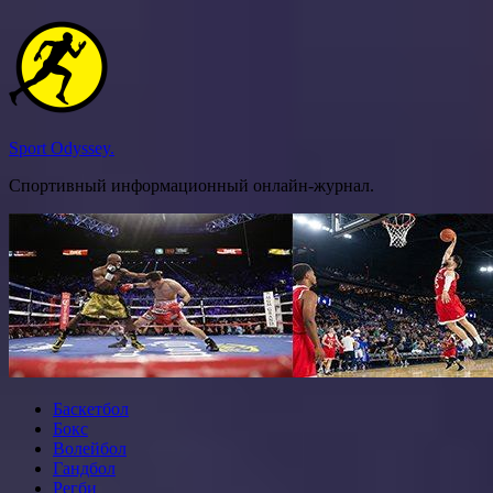
Перейти
к
содержимому
Sport Odyssey.
Спортивный информационный онлайн-журнал.
Баскетбол
Бокс
Волейбол
Гандбол
Регби