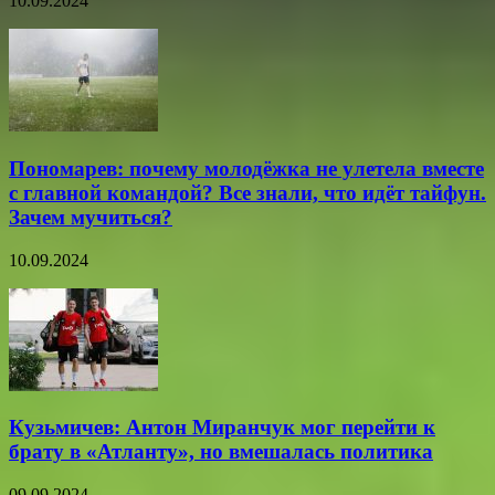
10.09.2024
Пономарев: почему молодёжка не улетела вместе
с главной командой? Все знали, что идёт тайфун.
Зачем мучиться?
10.09.2024
Кузьмичев: Антон Миранчук мог перейти к
брату в «Атланту», но вмешалась политика
09.09.2024