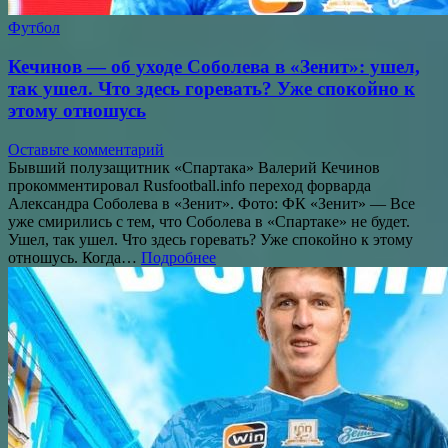
Футбол
Кечинов — об уходе Соболева в «Зенит»: ушел,
так ушел. Что здесь горевать? Уже спокойно к
этому отношусь
Оставьте комментарий
Бывший полузащитник «Спартака» Валерий Кечинов
прокомментировал Rusfootball.info переход форварда
Александра Соболева в «Зенит». Фото: ФК «Зенит» — Все
уже смирились с тем, что Соболева в «Спартаке» не будет.
Ушел, так ушел. Что здесь горевать? Уже спокойно к этому
отношусь. Когда…
Подробнее