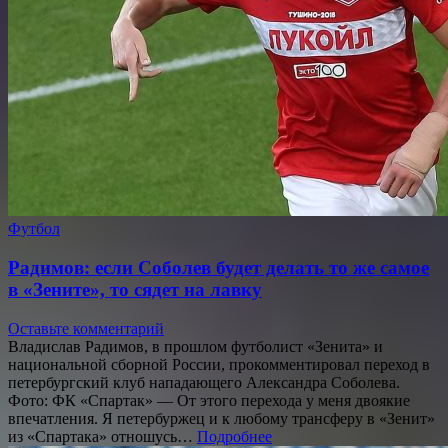
Футбол
Радимов: если Соболев будет делать то же самое
в «Зените», то сядет на лавку
Оставьте комментарий
Владислав Радимов, в прошлом футболист «Зенита» и
национальной сборной России, прокомментировал переход в
петербургский клуб нападающего Александра Соболева.
Фото: ФК «Спартак» — От этого перехода у меня двоякие
впечатления. Я петербуржец и к любому трансферу в «Зенит»
из «Спартака» отношусь…
Подробнее