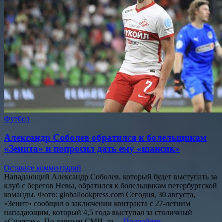
Футбол
Александр Соболев обратился к болельщикам
«Зенита» и попросил дать ему «шансик»
Оставьте комментарий
Нападающий Александр Соболев, который будет выступать за
клуб с берегов Невы, обратился к болельщикам петербургской
команды. Фото: globallookpress.com Сегодня, 30 августа,
«Зенит» сообщил о заключении контракта с 27-летним
нападающим, который 4,5 года выступал за столичный
«Спартак». По данным СМИ, за…
Подробнее