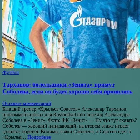
Футбол
Тарханов: болельщики «Зенита» примут
Соболева, если он будет хорошо себя проявлять
Оставьте комментарий
Бывший тренер «Крыльев Советов» Александр Тарханов
прокомментировал для Rusfootball.info переход Александра
Соболева в «Зенит». Фото: ФК «Зенит» — Ну что тут сказать?
Соболев — хороший нападающий, на втором этаже играет
здорово, борется. Видимо, взяли Соболева, а Сергеев едет в
«Крылья…
Подробнее