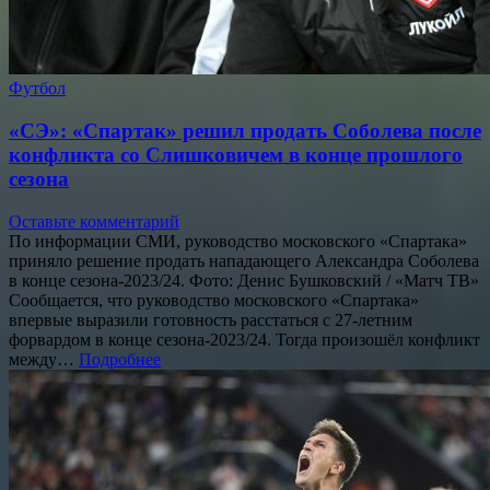
Футбол
«СЭ»: «Спартак» решил продать Соболева после
конфликта со Слишковичем в конце прошлого
сезона
Оставьте комментарий
По информации СМИ, руководство московского «Спартака»
приняло решение продать нападающего Александра Соболева
в конце сезона-2023/24. Фото: Денис Бушковский / «Матч ТВ»
Сообщается, что руководство московского «Спартака»
впервые выразили готовность расстаться с 27-летним
форвардом в конце сезона-2023/24. Тогда произошёл конфликт
между…
Подробнее