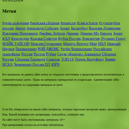
Метки
#день рождения
#женская сборная
#новости
#сми и блоги
#суперкубок
россии
Акрон
Александр Соболев
Ахмат
Баскетбол
Василия Ломаченко
Владимир Пономарев
Джеймс Леброн
Динамо
Динамо Мх
Европа
Зенит
КХЛ
Краснодар
Крылья Советов
Кубок России
Локомотив
Лусиано Гонду
МАЙК ТАЙСОН
Максим Глушенков
Маркус Вендел
Мир
НХЛ
Николай
Наумов
Премьершип
РОЙ ДЖОНС
Регби Чемпионшип
Российские
трансферы
Россия
Ростов
Рубин
Сауля «Канело» Альвареса
Сборная
России
Сборная Таиланда
Спартак
ТОП-14
Теренс Кроуфорд
Химки
ЦСКА
Чемпионат России ПЛ
ЮРЧ
Все материалы на данном сайте взяты из открытых источников и предоставляются исключительно в
ознакомительных целях. Права на материалы принадлежат их владельцам. Администрация сайта
ответственности за содержание материала не несет.
Если Вы обнаружили на нашем сайте материалы, которые нарушают авторские права, принадлежащие
Вам, Вашей компании или организации, пожалуйста, сообщите нам.
На сайте могут быть опубликованы материалы 18+!
При цитировании ссылка на источник обязательна.