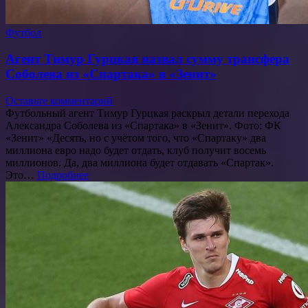
Футбол
Агент Тимур Гурцкая назвал сумму трансфера
Соболева из «Спартака» в «Зенит»
Оставьте комментарий
Футбольный агент Тимур Гурцкая раскрыл детали перехода
Александра Соболева из «Спартака» в «Зенит». Фото: ФК
«Зенит» «Десять, но с учётом того, что «Спартаку» два
миллиона евро надо будет отдать, клуб получит восемь
миллионов. Да, два миллиона будет отдавать «Спартак».
Это…
Подробнее