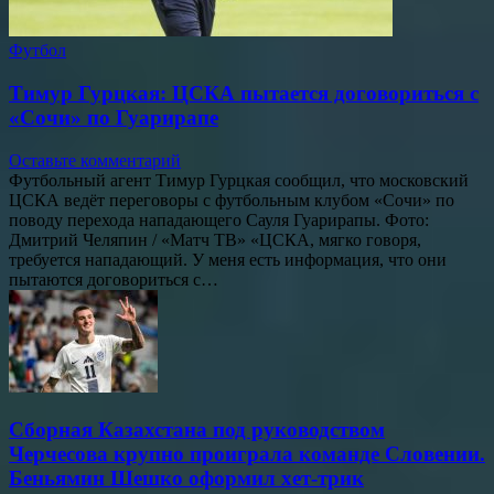
Футбол
Тимур Гурцкая: ЦСКА пытается договориться с
«Сочи» по Гуарирапе
Оставьте комментарий
Футбольный агент Тимур Гурцкая сообщил, что московский
ЦСКА ведёт переговоры с футбольным клубом «Сочи» по
поводу перехода нападающего Сауля Гуарирапы. Фото:
Дмитрий Челяпин / «Матч ТВ» «ЦСКА, мягко говоря,
требуется нападающий. У меня есть информация, что они
пытаются договориться с…
Сборная Казахстана под руководством
Черчесова крупно проиграла команде Словении.
Беньямин Шешко оформил хет-трик