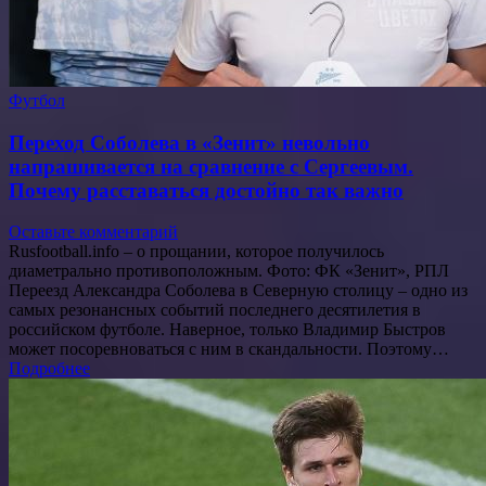
Футбол
Переход Соболева в «Зенит» невольно
напрашивается на сравнение с Сергеевым.
Почему расставаться достойно так важно
Оставьте комментарий
Rusfootball.info – о прощании, которое получилось
диаметрально противоположным. Фото: ФК «Зенит», РПЛ
Переезд Александра Соболева в Северную столицу – одно из
самых резонансных событий последнего десятилетия в
российском футболе. Наверное, только Владимир Быстров
может посоревноваться с ним в скандальности. Поэтому…
Подробнее