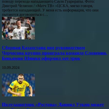
поводу перехода нападающего Сауля Гуарирапы. Фото:
Дмитрий Челяпин / «Матч ТВ» «ЦСКА, мягко говоря,
требуется нападающий. У меня есть информация, что они
пытаются договориться с…
Сборная Казахстана под руководством
Черчесова крупно проиграла команде Словении.
Беньямин Шешко оформил хет-трик
10.09.2024
Полузащитник «Ростова» Даниил Уткин может