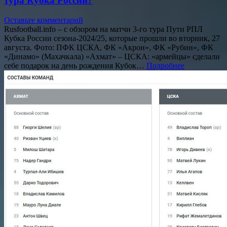
тура Кубка России?
Оставьте комментарий
Rusfootball.info – с обзором на матчи 3-го тура Пути РПЛ
Кубка России сезона-2024/25, которые прошли во вторник, 27
августа. Фото: ПФК ЦСКА, ФК «Акрон», ФК «Рубин», ФК
«Динамо» (Махачкала) «Ахмат» – ЦСКА: «армейцы» сделали
себе подарок на день рождения Кубок…
Подробнее