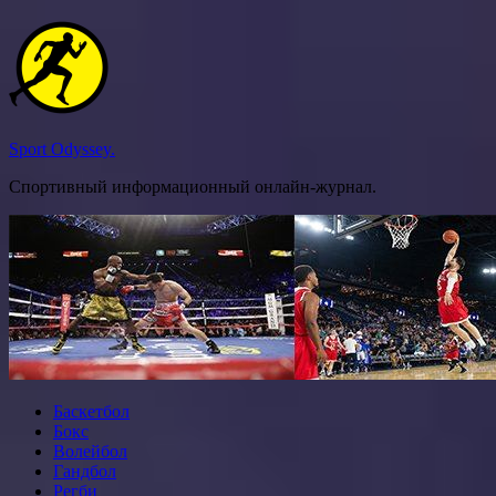
Перейти
к
содержимому
Sport Odyssey.
Спортивный информационный онлайн-журнал.
Баскетбол
Бокс
Волейбол
Гандбол
Регби