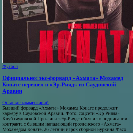
Футбол
Официально: экс-форвард «Ахмата» Мохамед
Конате перешел в «Эр-Рияд» из Саудовской
Аравии
Оставьте комментарий
Бывший форвард «Ахмата» Мохамед Конате продолжит
карьеру в Саудовской Аравии. Фото: соцсети «Эр-Рияда»
Клуб саудовской Про-лиги «Эр-Рияд» объявил о подписании
контракта с бывшим нападающий грозненского «Ахмата»
Мохамедом Конате. 26-летний игрок сборной Буркина-Фасо