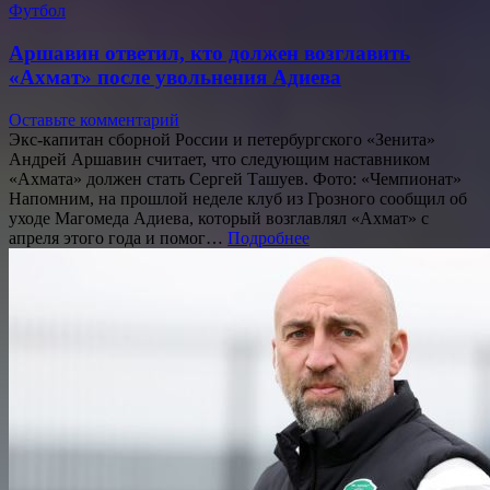
Футбол
Аршавин ответил, кто должен возглавить
«Ахмат» после увольнения Адиева
Оставьте комментарий
Экс-капитан сборной России и петербургского «Зенита»
Андрей Аршавин считает, что следующим наставником
«Ахмата» должен стать Сергей Ташуев. Фото: «Чемпионат»
Напомним, на прошлой неделе клуб из Грозного сообщил об
уходе Магомеда Адиева, который возглавлял «Ахмат» с
апреля этого года и помог…
Подробнее