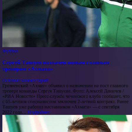
Футбол
Сергей Ташуев назначен новым главным
тренером «Ахмата»
Оставьте комментарий
Грозненский «Ахмат» объявил о назначении на пост главного
тренера команды Сергея Ташуева. Фото: Алексей Даничев /
«РИА Новости» Пресс-служба чеченского клуба сообщает, что
с 65-летним специалистом заключен 2-летний контракт. Ранее
Ташуев уже работал наставником «Ахмата» — с сентября
2022 года…
Подробнее