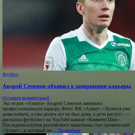
Футбол
Андрей Семенов объявил о завершении карьеры
Оставьте комментарий
Экс-игрок «Ахмата» Андрей Семенов завершил
профессиональную карьеру. Фото: ФК «Ахмат» «Хочется уже
дома побыть, я уже десять лет не был дома, а дети растут», —
рассказал футболист на YouTube-канале «Коммент.Шоу».
Последним клубом российского защитника стал грозненский
«Ахмат», за который он…
Подробнее