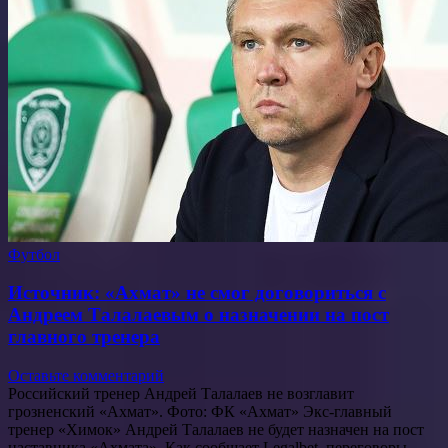
Футбол
Источник: «Ахмат» не смог договориться с
Андреем Талалаевым о назначении на пост
главного тренера
Оставьте комментарий
Российский тренер Андрей Талалаев не возглавит
грозненский «Ахмат». Фото: ФК «Ахмат» Экс-главный
тренер «Химок» Андрей Талалаев не будет назначен на пост
наставника «Ахмата». Как сообщает Legalbet, переговоры