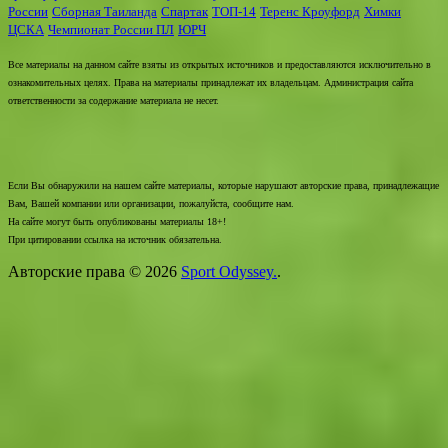
России
Сборная Таиланда
Спартак
ТОП-14
Теренс Кроуфорд
Химки
ЦСКА
Чемпионат России ПЛ
ЮРЧ
Все материалы на данном сайте взяты из открытых источников и предоставляются исключительно в
ознакомительных целях. Права на материалы принадлежат их владельцам. Администрация сайта
ответственности за содержание материала не несет.
Если Вы обнаружили на нашем сайте материалы, которые нарушают авторские права, принадлежащие
Вам, Вашей компании или организации, пожалуйста, сообщите нам.
На сайте могут быть опубликованы материалы 18+!
При цитировании ссылка на источник обязательна.
Авторские права © 2026
Sport Odyssey.
.