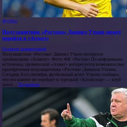
Футбол
Полузащитник «Ростова» Даниил Уткин может
перейти в «Ахмат»
Оставьте комментарий
Полузащитник «Ростова» Даниил Уткин интересен
грозненскому «Ахмату». Фото: ФК «Ростов» По информации
источника, грозненский «Ахмат» интересуется возможностью
приобретения полузащитника «Ростова» Даниила Уткина.
Сегодня, 9-го сентября, футбольный агент Уткина сообщил,
что его клиент не перейдет в турецкий «Хатайспор» — клуб
хотел…
Подробнее