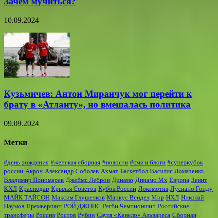
Зачем мучиться?
10.09.2024
Кузьмичев: Антон Миранчук мог перейти к
брату в «Атланту», но вмешалась политика
09.09.2024
Метки
#день рождения
#женская сборная
#новости
#сми и блоги
#суперкубок
россии
Акрон
Александр Соболев
Ахмат
Баскетбол
Василия Ломаченко
Владимир Пономарев
Джеймс Леброн
Динамо
Динамо Мх
Европа
Зенит
КХЛ
Краснодар
Крылья Советов
Кубок России
Локомотив
Лусиано Гонду
МАЙК ТАЙСОН
Максим Глушенков
Маркус Вендел
Мир
НХЛ
Николай
Наумов
Премьершип
РОЙ ДЖОНС
Регби Чемпионшип
Российские
трансферы
Россия
Ростов
Рубин
Сауля «Канело» Альвареса
Сборная