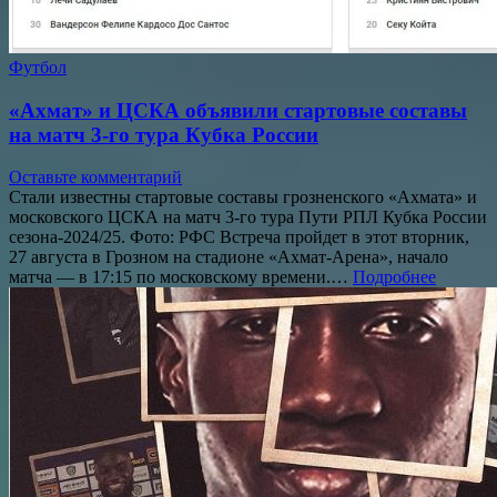
Футбол
«Ахмат» и ЦСКА объявили стартовые составы
на матч 3-го тура Кубка России
Оставьте комментарий
Стали известны стартовые составы грозненского «Ахмата» и
московского ЦСКА на матч 3-го тура Пути РПЛ Кубка России
сезона-2024/25. Фото: РФС Встреча пройдет в этот вторник,
27 августа в Грозном на стадионе «Ахмат-Арена», начало
матча — в 17:15 по московскому времени.…
Подробнее