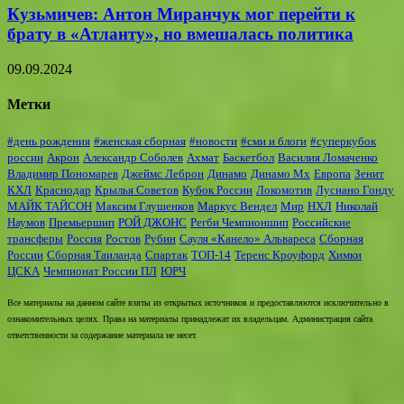
Кузьмичев: Антон Миранчук мог перейти к
брату в «Атланту», но вмешалась политика
09.09.2024
Метки
#день рождения
#женская сборная
#новости
#сми и блоги
#суперкубок
россии
Акрон
Александр Соболев
Ахмат
Баскетбол
Василия Ломаченко
Владимир Пономарев
Джеймс Леброн
Динамо
Динамо Мх
Европа
Зенит
КХЛ
Краснодар
Крылья Советов
Кубок России
Локомотив
Лусиано Гонду
МАЙК ТАЙСОН
Максим Глушенков
Маркус Вендел
Мир
НХЛ
Николай
Наумов
Премьершип
РОЙ ДЖОНС
Регби Чемпионшип
Российские
трансферы
Россия
Ростов
Рубин
Сауля «Канело» Альвареса
Сборная
России
Сборная Таиланда
Спартак
ТОП-14
Теренс Кроуфорд
Химки
ЦСКА
Чемпионат России ПЛ
ЮРЧ
Все материалы на данном сайте взяты из открытых источников и предоставляются исключительно в
ознакомительных целях. Права на материалы принадлежат их владельцам. Администрация сайта
ответственности за содержание материала не несет.