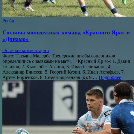
Регби
Составы молодежных команд «Красного Яра» и
«Динамо»
Оставьте комментарий
Фото: Татьяна Малербе Тренерские штабы соперников
определились с заявками на матч. «Красный Яр-м»: 1. Давид
Голиков, 2. Кылычбек Азанов, 3. Иван Селиванов, 4.
Александр Елисеев, 5. Георгий Кузин, 6. Иван Астафьев, 7.
Артем Борзенков, 8. Семен Борзенков (к), 9.…
Подробнее