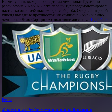
На минувших выходных стартовал чемпионат Грузии по
регби сезона 2024/2025. Уже первый тур продемонстрировал
настолько ожесточённая ожидается борьба. Открыли игровой
уикенд выездные противостояния чемпиона «Аиа» и вице-
чемпиона «Лело-Сарацинс» с поднявшимися из…
Подробнее
Регби
Участники Регби чемпионшипа близки к