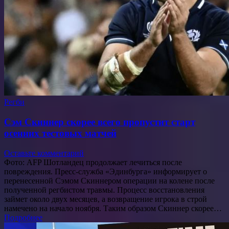
Регби
Сэм Скиннер скорее всего пропустит старт
осенних тестовых матчей
Оставьте комментарий
Фото: AFP Шотландец продолжает лечиться после
повреждения. Пресс-служба «Эдинбурга» информирует о
перенесенной Сэмом Скиннером операции на колене после
полученной регбистом травмы. Процесс восстановления
займет около двух месяцев, а возвращение игрока в строй
намечено на начало ноября. Таким образом Скиннер скорее…
Подробнее