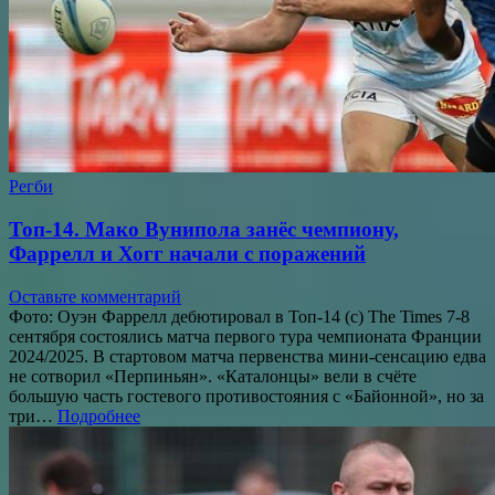
Регби
Топ-14. Мако Вунипола занёс чемпиону,
Фаррелл и Хогг начали с поражений
Оставьте комментарий
Фото: Оуэн Фаррелл дебютировал в Топ-14 (с) The Times 7-8
сентября состоялись матча первого тура чемпионата Франции
2024/2025. В стартовом матча первенства мини-сенсацию едва
не сотворил «Перпиньян». «Каталонцы» вели в счёте
большую часть гостевого противостояния с «Байонной», но за
три…
Подробнее