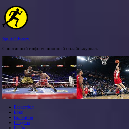
Перейти
к
содержимому
Sport Odyssey.
Спортивный информационный онлайн-журнал.
Баскетбол
Бокс
Волейбол
Гандбол
Регби