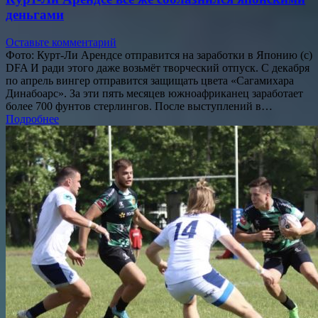
деньгами
Оставьте комментарий
Фото: Курт-Ли Арендсе отправится на заработки в Японию (с)
DFA И ради этого даже возьмёт творческий отпуск. С декабря
по апрель вингер отправится защищать цвета «Сагамихара
Динабоарс». За эти пять месяцев южноафриканец заработает
более 700 фунтов стерлингов. После выступлений в…
Подробнее