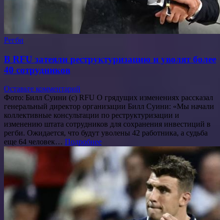
Регби
В RFU затеяли реструктуризацию и уволят более
40 сотрудников
Оставьте комментарий
Фото: Билл Суини (с) RFU О грядущих изменениях рассказал
генеральный директор организации Билл Суини: «Мы начали
коллективные консультации по реструктуризации и
изменению штата сотрудников для сохранения инвестиций в
регби. Ожидается, что будут уволены 42 работника, а судьба
еще 64 человек…
Подробнее