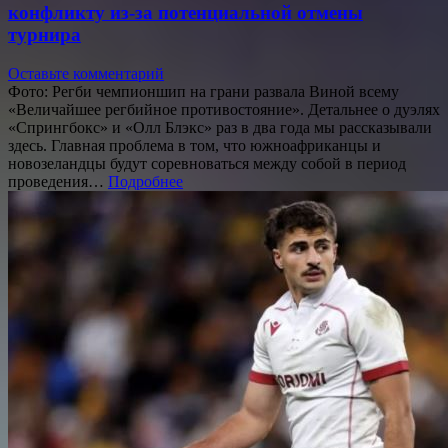
конфликту из-за потенциальной отмены
турнира
Оставьте комментарий
Фото: Регби чемпионшип на грани развала Виной всему
«Величайшее регбийное противостояние». Детальнее о дуэлях
«Спрингбокс» и «Олл Блэкс» раз в два года мы рассказывали
здесь. Главная проблема в том, что южноафриканцы и
новозеландцы будут соревноваться между собой в период
проведения…
Подробнее