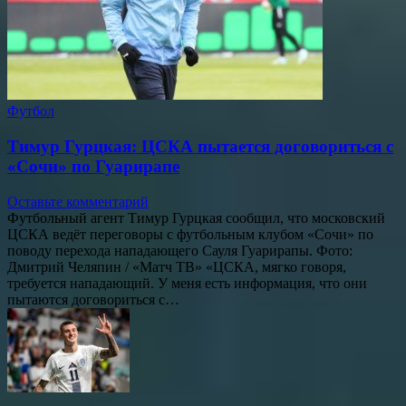
Футбол
Тимур Гурцкая: ЦСКА пытается договориться с
«Сочи» по Гуарирапе
Оставьте комментарий
Футбольный агент Тимур Гурцкая сообщил, что московский
ЦСКА ведёт переговоры с футбольным клубом «Сочи» по
поводу перехода нападающего Сауля Гуарирапы. Фото:
Дмитрий Челяпин / «Матч ТВ» «ЦСКА, мягко говоря,
требуется нападающий. У меня есть информация, что они
пытаются договориться с…