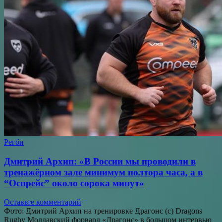
Регби
Дмитрий Архип: «В России мы проводили в
тренажёрном зале минимум полтора часа, а в
“Оспрейс” около сорока минут»
Оставьте комментарий
Фото: Дмитрий Архип на тренировке Драгонс (с) Dragons
Rugby Молдавский форвард «Драгонс» в большом интервью