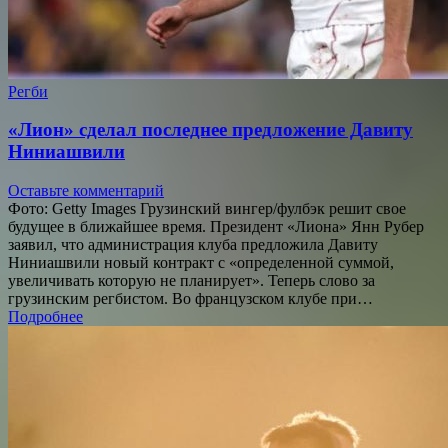
Регби
«Лион» сделал последнее предложение Давиту
Ниниашвили
Оставьте комментарий
Фото: Getty Images Грузинский вингер/фулбэк решит свое
будущее в ближайшее время. Президент «Лиона» Янн Рубер
заявил, что администрация клуба предложила Давиту
Ниниашвили новый контракт с «определенной суммой,
увеличивать которую не планирует». Теперь слово за
грузинским регбистом. Во французском клубе при…
Подробнее