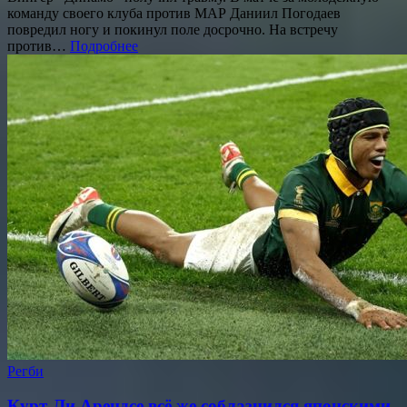
команду своего клуба против МАР Даниил Погодаев
повредил ногу и покинул поле досрочно. На встречу
против…
Подробнее
Регби
Курт-Ли Арендсе всё же соблазнился японскими