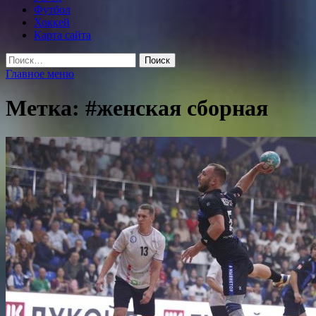
Футбол
Хоккей
Карта сайта
Найти:
Главное меню
Метка:
#женская сборная