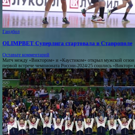
Гандбол
OLIMPBET Суперлига стартовала в Ставрополе
Оставьте комментарий
Матч между «Виктором» и «Каустиком» открыл мужской сезон 
первой встрече чемпионата России-2024/25 сошлись «Виктор» 