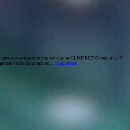
прошел матч-открытие нового сезона OLIMPBET Суперлиги. В
у выпала честь официально…
Подробнее