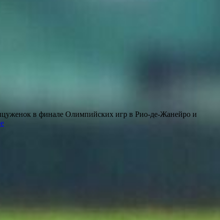
ранцуженок в финале Олимпийских игр в Рио-де-Жанейро и
е