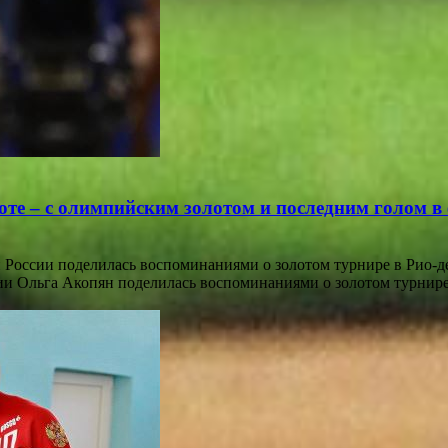
те – с олимпийским золотом и последним голом в
 России поделилась воспоминаниями о золотом турнире в Рио-
ии Ольга Акопян поделилась воспоминаниями о золотом турнире