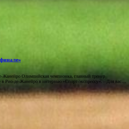
 финале»
де-Жанейро Олимпийская чемпионка, главный тренер
 в Рио-де-Жанейро в интервью «Спорт-экспрессу». – Для вас…