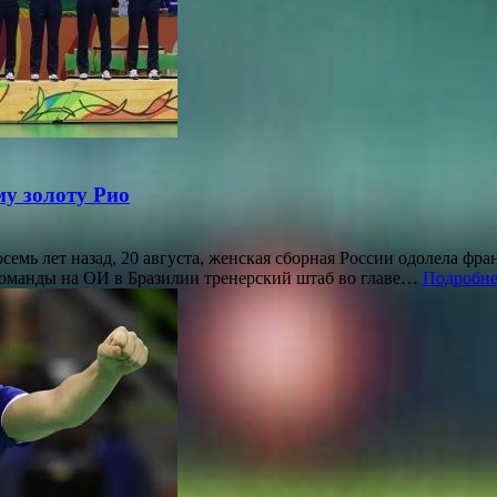
у золоту Рио
емь лет назад, 20 августа, женская сборная России одолела ф
 команды на ОИ в Бразилии тренерский штаб во главе…
Подробне