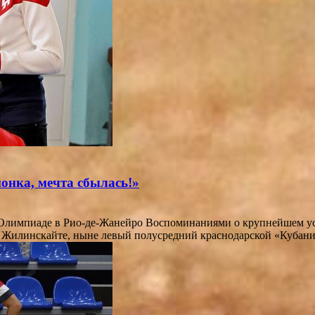
онка, мечта сбылась!»
лимпиаде в Рио-де-Жанейро Воспоминаниями о крупнейшем успе
 Жилинскайте, ныне левый полусредний краснодарской «Кубани