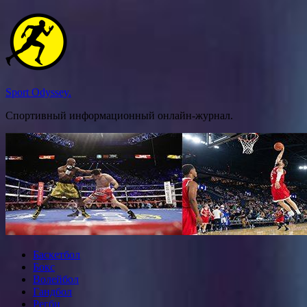
Перейти
к
содержимому
Sport Odyssey.
Спортивный информационный онлайн-журнал.
Баскетбол
Бокс
Волейбол
Гандбол
Регби