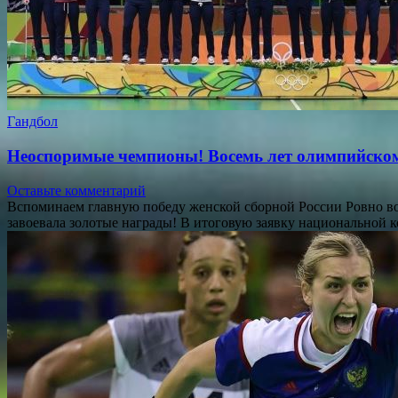
Гандбол
Неоспоримые чемпионы! Восемь лет олимпийском
Оставьте комментарий
Вспоминаем главную победу женской сборной России Ровно вос
завоевала золотые награды! В итоговую заявку национальной