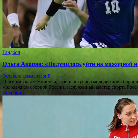
Гандбол
Ольга Акопян: «Получилось уйти на мажорной но
Оставьте комментарий
Олимпийская чемпионка, главный тренер молодежной сборной
молодежной сборной России, заслуженный мастер спорта Росс
Подробнее