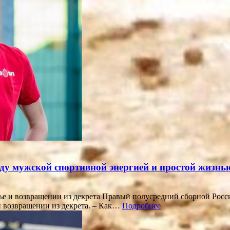
ду мужской спортивной энергией и простой жизнь
ье и возвращении из декрета Правый полусредний сборной Рос
 и возвращении из декрета. – Как…
Подробнее