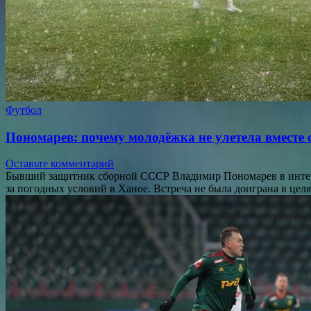
Футбол
Пономарев: почему молодёжка не улетела вместе с
Оставьте комментарий
Бывший защитник сборной СССР Владимир Пономарев в интервь
за погодных условий в Ханое. Встреча не была доиграна в це