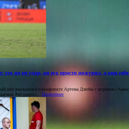
это же не удар, он его просто пожурил, а они себ
ll.info высказался о конфликте Артема Дзюбы с игроком «Амка
идаемая. Раз ударил…
Подробнее