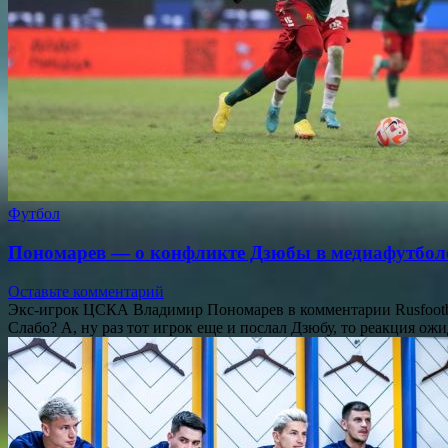
Футбол
Пономарев — о конфликте Дзюбы в медиафутболе: 
Оставьте комментарий
Экс-игрок ЦСКА Владимир Пономарев в комментарии Rusfootba
Слабо? А, ну раз тот игрок еще и послал Дзюбу, то реакция ож