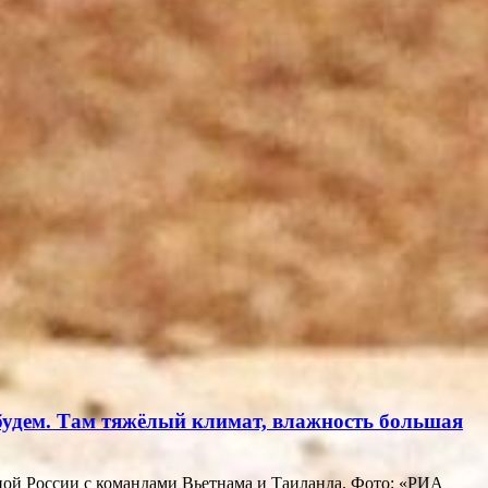
 будем. Там тяжёлый климат, влажность большая
ной России с командами Вьетнама и Таиланда. Фото: «РИА