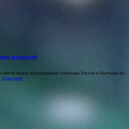
Зачем мучиться?
го матча между молодежными сборными России и Вьетнама из-
…
Подробнее