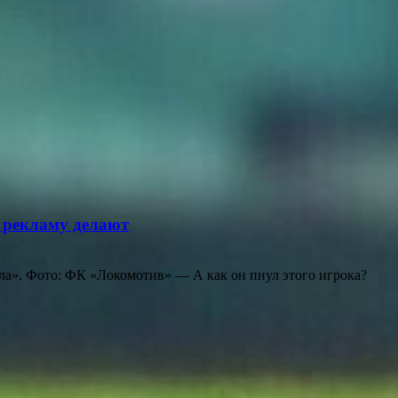
е рекламу делают
ла». Фото: ФК «Локомотив» — А как он пнул этого игрока?