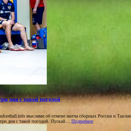
три дня с такой погодой
otball.info мыслями об отмене матча сборных России и Таила
а-три дня с такой погодой. Пускай…
Подробнее