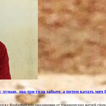
 думаю, два-три гола забьем, а потом катать мяч
 с Rusfootball.info ожиданиями от товарищеских матчей сбор