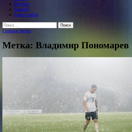
Футбол
Хоккей
Карта сайта
Найти:
Главное меню
Метка:
Владимир Пономарев