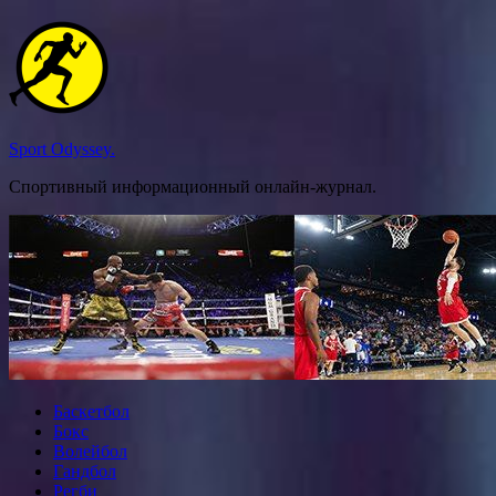
Перейти
к
содержимому
Sport Odyssey.
Спортивный информационный онлайн-журнал.
Баскетбол
Бокс
Волейбол
Гандбол
Регби