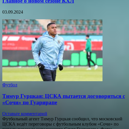
Главное о новом сезоне КХЛ
03.09.2024
Футбол
Тимур Гурцкая: ЦСКА пытается договориться с
«Сочи» по Гуарирапе
Оставьте комментарий
Футбольный агент Тимур Гурцкая сообщил, что московский
ЦСКА ведёт переговоры с футбольным клубом «Сочи» по