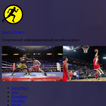
Перейти
к
содержимому
Sport Odyssey.
Спортивный информационный онлайн-журнал.
Баскетбол
Бокс
Волейбол
Гандбол
Регби