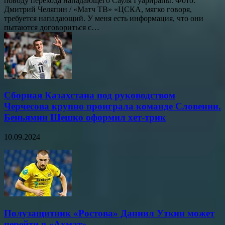
поводу перехода нападающего Сауля Гуарирапы. Фото:
Дмитрий Челяпин / «Матч ТВ» «ЦСКА, мягко говоря,
требуется нападающий. У меня есть информация, что они
пытаются договориться с…
Сборная Казахстана под руководством
Черчесова крупно проиграла команде Словении.
Беньямин Шешко оформил хет-трик
10.09.2024
Полузащитник «Ростова» Даниил Уткин может
перейти в «Ахмат»