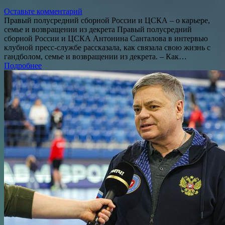
Оставьте комментарий
Правый полусредний сборной России и ЦСКА – о карьере,
семье и возвращении из декрета Правый полусредний
сборной России и ЦСКА Антонина Санталова в интервью
клубной пресс-службе рассказала, как связала свою жизнь с
гандболом, семье и возвращении из декрета. – Как…
Подробнее