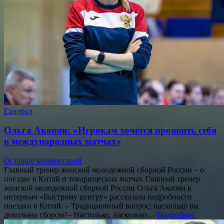
Гандбол
Ольга Акопян: «Игрокам хочется проявить себя
в международных матчах»
Оставьте комментарий
Главный тренер женской молодежной сборной России – о
поездке в Китай и товарищеских матчах Главный тренер
женской молодежной сборной России Ольга Акопян в
интервью «Быстрому центру» рассказала подробности
поездки в Китай. – Традиционный вопрос: насколько вы
довольны сбором?– Настолько, насколько…
Подробнее