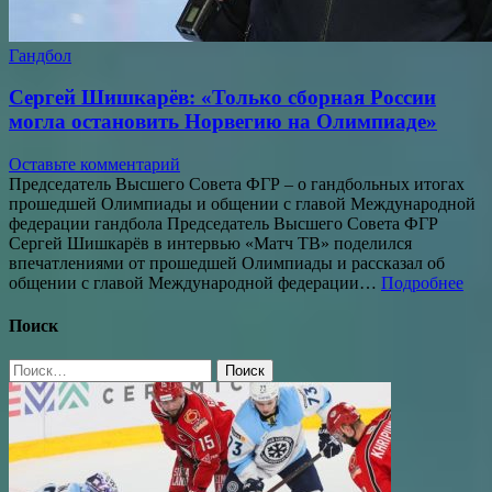
Гандбол
Сергей Шишкарёв: «Только сборная России
могла остановить Норвегию на Олимпиаде»
Оставьте комментарий
Председатель Высшего Совета ФГР – о гандбольных итогах
прошедшей Олимпиады и общении с главой Международной
федерации гандбола Председатель Высшего Совета ФГР
Сергей Шишкарёв в интервью «Матч ТВ» поделился
впечатлениями от прошедшей Олимпиады и рассказал об
общении с главой Международной федерации…
Подробнее
Поиск
Найти: