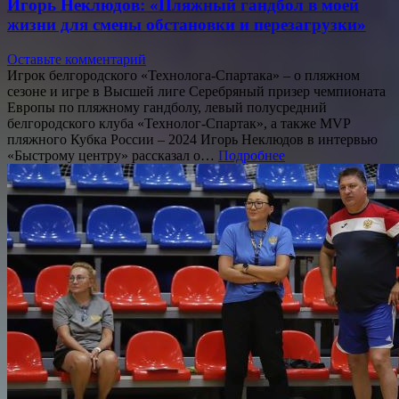
Игорь Неклюдов: «Пляжный гандбол в моей
жизни для смены обстановки и перезагрузки»
Оставьте комментарий
Игрок белгородского «Технолога-Спартака» – о пляжном
сезоне и игре в Высшей лиге Серебряный призер чемпионата
Европы по пляжному гандболу, левый полусредний
белгородского клуба «Технолог-Спартак», а также MVP
пляжного Кубка России – 2024 Игорь Неклюдов в интервью
«Быстрому центру» рассказал о…
Подробнее