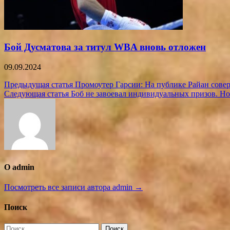
Бой Дусматова за титул WBA вновь отложен
09.09.2024
Навигация
Предыдущая статья
Промоутер Гарсии: На публике Райан сове
Следующая статья
Боб не завоевал индивидуальных призов. Но
по
записям
О admin
Посмотреть все записи автора admin →
Поиск
Найти: