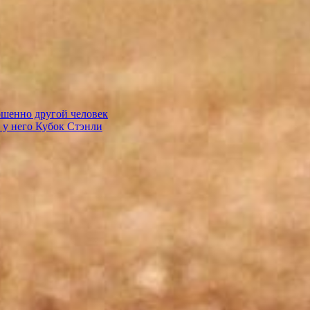
ршенно другой человек
 у него Кубок Стэнли