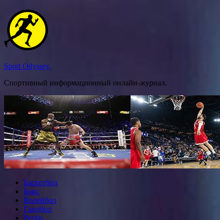
Перейти
к
содержимому
Sport Odyssey.
Спортивный информационный онлайн-журнал.
Баскетбол
Бокс
Волейбол
Гандбол
Регби