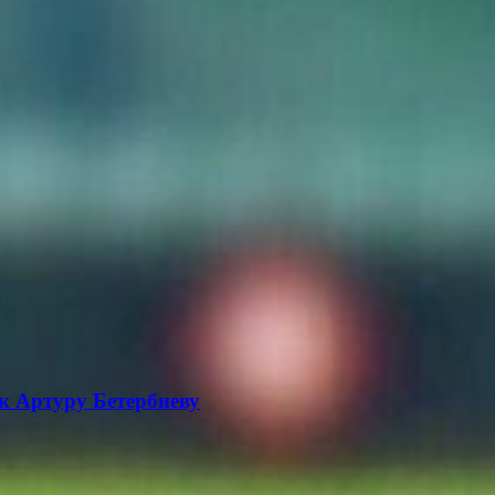
к Артуру Бетербиеву