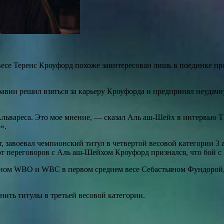
е Теренс Кроуфорд похоже заинтересован лишь в поединке про
авии решил взяться за карьеру Кроуфорда и предпринял неудачн
 Альвареса. Это мое мнение, — сказал Аль аш-Шейх в интервью 
».
 завоевал чемпионский титул в четвертой весовой категории 3 а
 от переговоров с Аль аш-Шейхом Кроуфорд признался, что бой с
ном WBO и WBC в первом среднем весе Себастьяном Фундорой, 
нить титулы в третьей весовой категории.