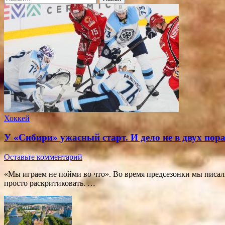
Хоккей
У «Сибири» ужасный старт. И дело не в двух пор
Оставьте комментарий
«Мы играем не пойми во что». Во время предсезонки мы писали
просто раскритиковать. …