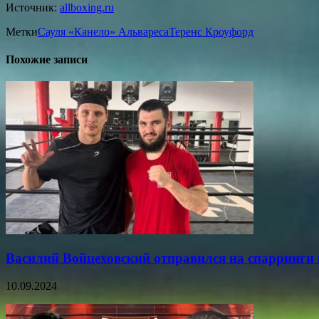
Источник:
allboxing.ru
Метки
Сауля «Канело» Альвареса
Теренс Кроуфорд
Похожие записи
Василий Войцеховский отправился на спарринги 
10.09.2024