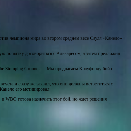
тив чемпиона мира во втором среднем весе Сауля «Канело»
ую попытку договориться с Альваресом, а затем предложил
The Stomping Ground. — Мы предлагаем Кроуфорду бой с
вгуста и сразу же заявил, что они должны встретиться с
 Канело его мотивировал.
и WBO готова назначить этот бой, но ждет решения